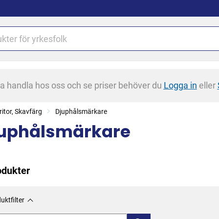
na handla hos oss och se priser behöver du
Logga in
eller
ritor, Skavfärg
Djuphålsmärkare
uphålsmärkare
odukter
uktfilter