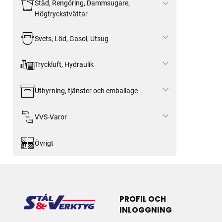
Städ, Rengöring, Dammsugare,
Högtryckstvättar
Svets, Löd, Gasol, Utsug
Tryckluft, Hydraulik
Uthyrning, tjänster och emballage
VVS-Varor
Övrigt
PROFIL OCH
INLOGGNING