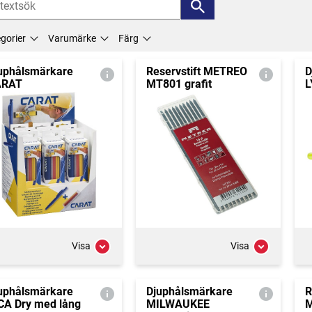
gorier
Varumärke
Färg
uphålsmärkare
Reservstift METREO
D
ARAT
MT801 grafit
L
Visa
Visa
uphålsmärkare
Djuphålsmärkare
R
CA Dry med lång
MILWAUKEE