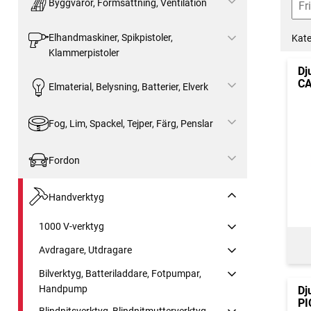
Byggvaror, Formsättning, Ventilation
Elhandmaskiner, Spikpistoler,
Kate
Klammerpistoler
Dj
C
Elmaterial, Belysning, Batterier, Elverk
Fog, Lim, Spackel, Tejper, Färg, Penslar
Fordon
Handverktyg
1000 V-verktyg
Avdragare, Utdragare
Bilverktyg, Batteriladdare, Fotpumpar,
Handpump
Dj
PI
Blindnitsverktyg, Blindnitmutterverktyg