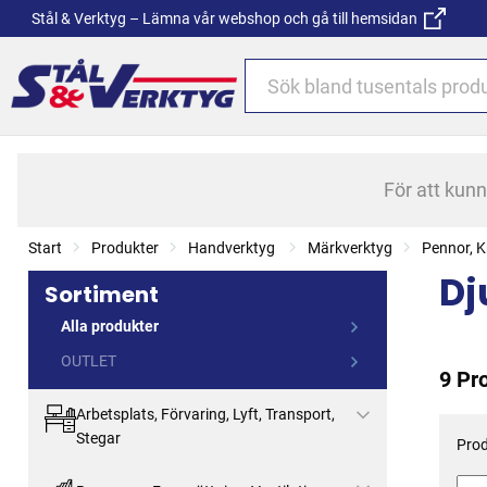
Stål & Verktyg – Lämna vår webshop och gå till hemsidan
För att kun
Start
Produkter
Handverktyg
Märkverktyg
Pennor, K
Dj
Sortiment
Alla produkter
OUTLET
9 Pr
Arbetsplats, Förvaring, Lyft, Transport,
Stegar
Prod