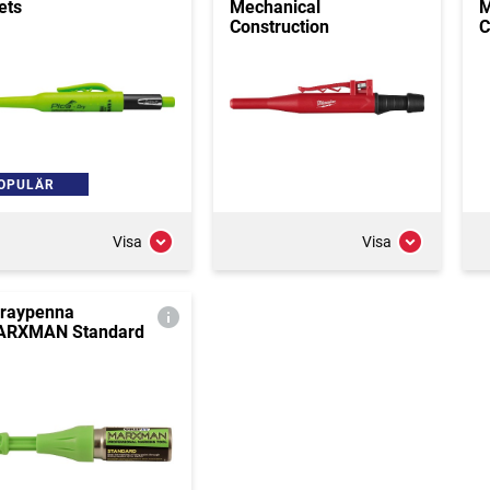
ets
Mechanical
M
Construction
C
OPULÄR
Visa
Visa
raypenna
RXMAN Standard