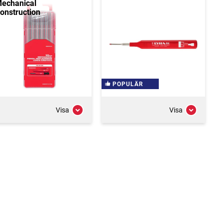
echanical
onstruction
POPULÄR
Visa
Visa