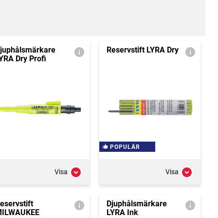
juphålsmärkare
Reservstift LYRA Dry
YRA Dry Profi
POPULÄR
Visa
Visa
eservstift
Djuphålsmärkare
MILWAUKEE
LYRA Ink