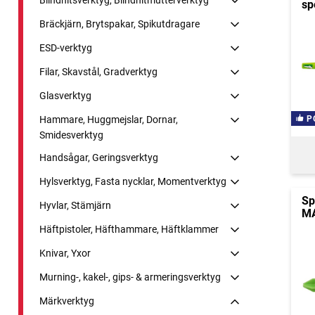
sp
Bräckjärn, Brytspakar, Spikutdragare
ESD-verktyg
Filar, Skavstål, Gradverktyg
Glasverktyg
Hammare, Huggmejslar, Dornar,
P
Smidesverktyg
Handsågar, Geringsverktyg
Hylsverktyg, Fasta nycklar, Momentverktyg
Sp
Hyvlar, Stämjärn
MA
Häftpistoler, Häfthammare, Häftklammer
Knivar, Yxor
Murning-, kakel-, gips- & armeringsverktyg
Märkverktyg