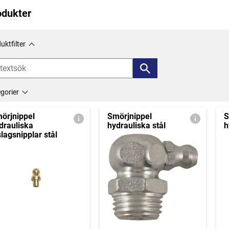
odukter
uktfilter
gorier
örjnippel
Smörjnippel
S
drauliska
hydrauliska stål
h
slagsnipplar stål