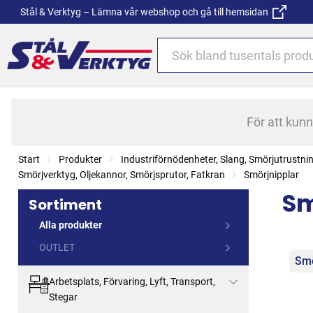
Stål & Verktyg – Lämna vår webshop och gå till hemsidan
För att kun
Start
Produkter
Industriförnödenheter, Slang, Smörjutrustni
Smörjverktyg, Oljekannor, Smörjsprutor, Fatkran
Smörjnipplar
Sm
Sortiment
Alla produkter
OUTLET
Kat
Smö
Arbetsplats, Förvaring, Lyft, Transport,
Stegar