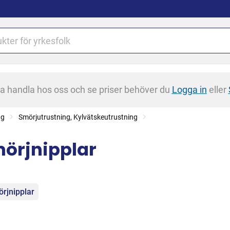
na handla hos oss och se priser behöver du
Logga in
eller
ng
Smörjutrustning, Kylvätskeutrustning
örjnipplar
egorier
rjnipplar