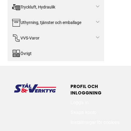
Tryckluft, Hydraulik
Uthyrning, tjänster och emballage
VVS-Varor
Övrigt
PROFIL OCH
INLOGGNING
Logga in
Skapa konto
Inställningar för cookies