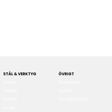
STÅL & VERKTYG
ÖVRIGT
Om oss
Kundservice
Tjänster
Kontakt
Nyheter
Om webbplatsen
sov.se