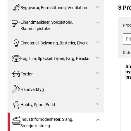
3 Pr
Byggvaror, Formsättning, Ventilation
Elhandmaskiner, Spikpistoler,
Prod
Klammerpistoler
Elmaterial, Belysning, Batterier, Elverk
Kate
Fog, Lim, Spackel, Tejper, Färg, Penslar
Sm
hy
Fordon
in
Handverktyg
Hobby, Sport, Fritid
Industriförnödenheter, Slang,
Smörjutrustning