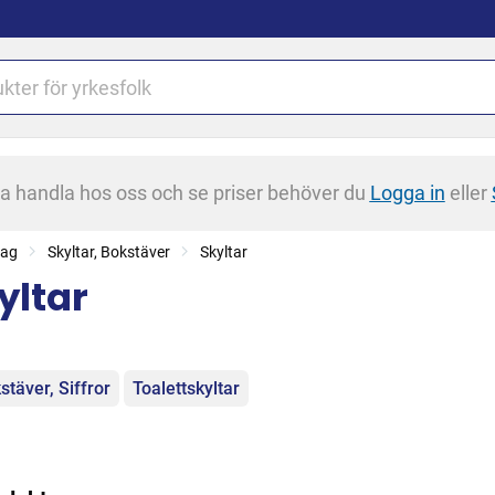
na handla hos oss och se priser behöver du
Logga in
eller
tag
Skyltar, Bokstäver
Skyltar
yltar
egorier
stäver, Siffror
Toalettskyltar