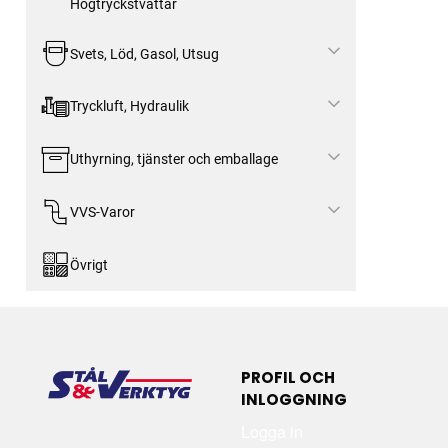
Högtryckstvättar
Svets, Löd, Gasol, Utsug
Tryckluft, Hydraulik
Uthyrning, tjänster och emballage
VVS-Varor
Övrigt
PROFIL OCH
INLOGGNING
Logga in