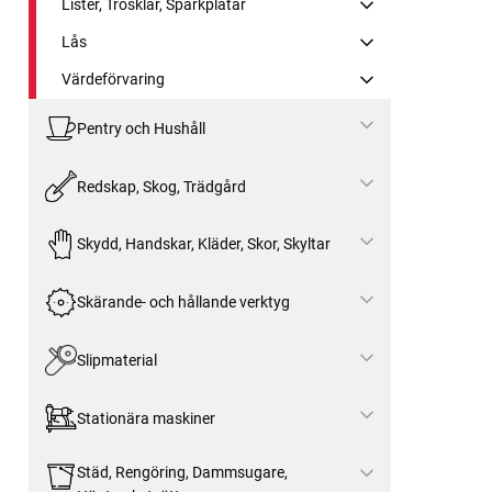
Lister, Trösklar, Sparkplåtar
Lås
Värdeförvaring
Pentry och Hushåll
Redskap, Skog, Trädgård
Skydd, Handskar, Kläder, Skor, Skyltar
Skärande- och hållande verktyg
Slipmaterial
Stationära maskiner
Städ, Rengöring, Dammsugare,