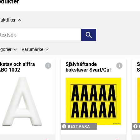
odukter
uktfilter
gorier
Varumärke
kstav och siffra
Självhäftande
S
BO 1002
bokstäver Svart/Gul
S
BEST.VARA