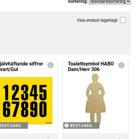
Sortering:
Visa endast lagerlagt
jälvhäftande siffror
Toalettsymbol HABO
vart/Gul
Dam/Herr 306
BEST.VARA
BEST.VARA