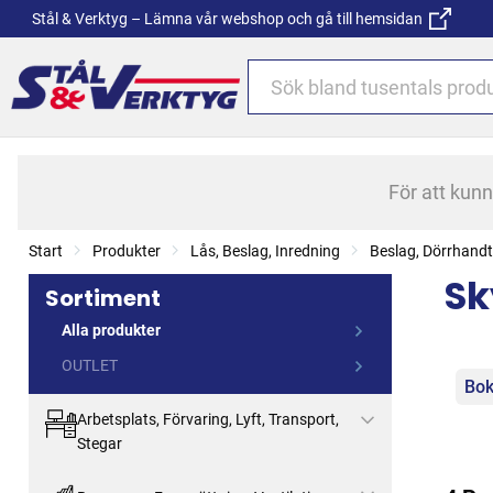
Stål & Verktyg – Lämna vår webshop och gå till hemsidan
För att kun
Start
Produkter
Lås, Beslag, Inredning
Beslag, Dörrhand
Sk
Sortiment
Alla produkter
OUTLET
Kat
Bok
Arbetsplats, Förvaring, Lyft, Transport,
Stegar