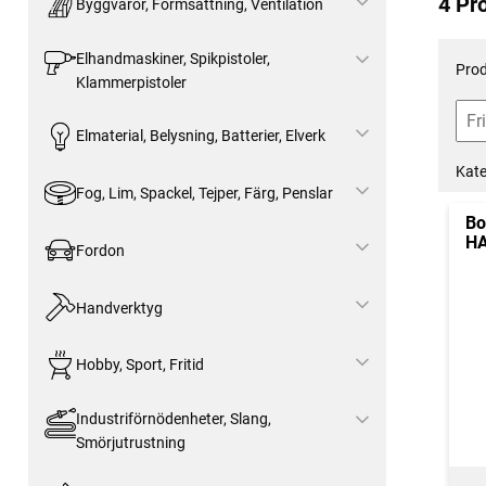
4 Pr
Byggvaror, Formsättning, Ventilation
Elhandmaskiner, Spikpistoler,
Prod
Klammerpistoler
Elmaterial, Belysning, Batterier, Elverk
Kate
Fog, Lim, Spackel, Tejper, Färg, Penslar
Bo
HA
Fordon
Handverktyg
Hobby, Sport, Fritid
Industriförnödenheter, Slang,
Smörjutrustning