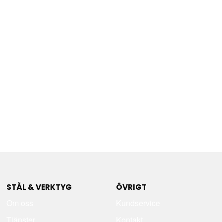
STÅL & VERKTYG
ÖVRIGT
Om oss
Kundservice
Tjänster
Kontakt