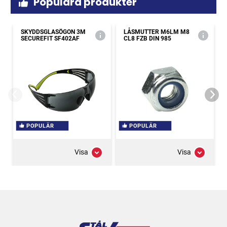
Populära produkter
SKYDDSGLASÖGON 3M
LÅSMUTTER M6LM M8
SECUREFIT SF402AF
CL8 FZB DIN 985
POPULÄR
POPULÄR
Visa
Visa