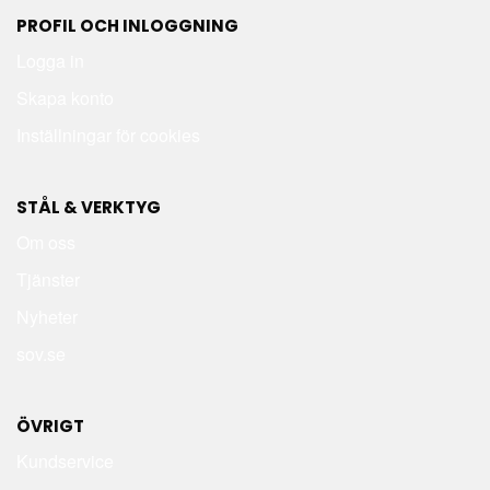
PROFIL OCH INLOGGNING
Logga in
Skapa konto
Inställningar för cookies
STÅL & VERKTYG
Om oss
Tjänster
Nyheter
sov.se
ÖVRIGT
Kundservice