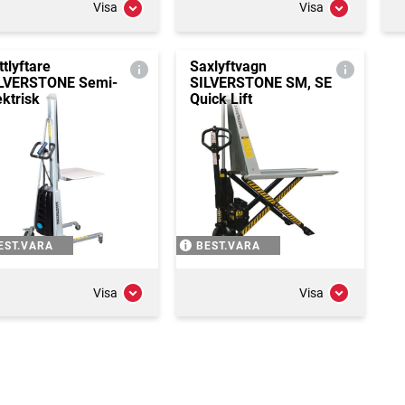
Visa
Visa
ttlyftare
Saxlyftvagn
LVERSTONE Semi-
SILVERSTONE SM, SE
ektrisk
Quick Lift
EST.VARA
BEST.VARA
Visa
Visa