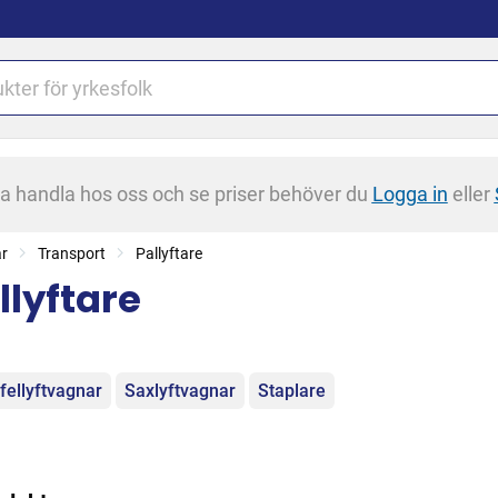
na handla hos oss och se priser behöver du
Logga in
eller
ar
Transport
Pallyftare
llyftare
egorier
fellyftvagnar
Saxlyftvagnar
Staplare