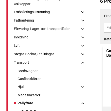
6 Pr
Askkoppar
Emballeringsutrustning
Prod
Fathantering
Förvaring, Lager- och transportlådor
Inredning
Kate
Lyft
Ga
Stegar, Bockar, Ställningar
Bo
Transport
Bordsvagnar
Gasflaskkärror
Hjul
Magasinkärror
Pallyftare