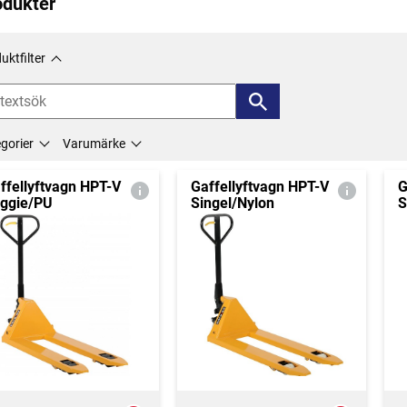
odukter
uktfilter
gorier
Varumärke
ffellyftvagn HPT-V
Gaffellyftvagn HPT-V
G
ggie/PU
Singel/Nylon
S