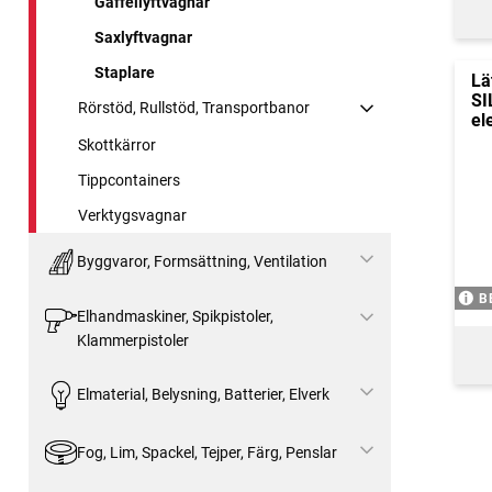
Gaffellyftvagnar
Saxlyftvagnar
Staplare
Lä
SI
Rörstöd, Rullstöd, Transportbanor
el
Skottkärror
Tippcontainers
Verktygsvagnar
Byggvaror, Formsättning, Ventilation
B
Elhandmaskiner, Spikpistoler,
Klammerpistoler
Elmaterial, Belysning, Batterier, Elverk
Fog, Lim, Spackel, Tejper, Färg, Penslar