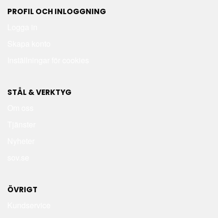
PROFIL OCH INLOGGNING
Logga in
Skapa konto
Inställningar för cookies
STÅL & VERKTYG
Om oss
Tjänster
Nyheter
sov.se
ÖVRIGT
Kundservice