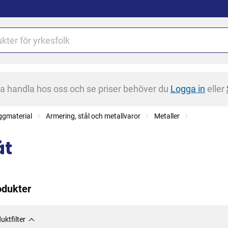
na handla hos oss och se priser behöver du
Logga in
eller
ggmaterial
Armering, stål och metallvaror
Metaller
åt
odukter
uktfilter