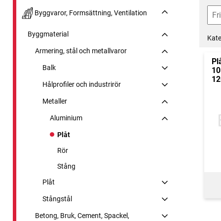
Byggvaror, Formsättning, Ventilation
Byggmaterial
Kate
Armering, stål och metallvaror
Pl
Balk
10
12
Hålprofiler och industrirör
Metaller
Aluminium
Plåt
Rör
Stång
Plåt
Stångstål
Betong, Bruk, Cement, Spackel,