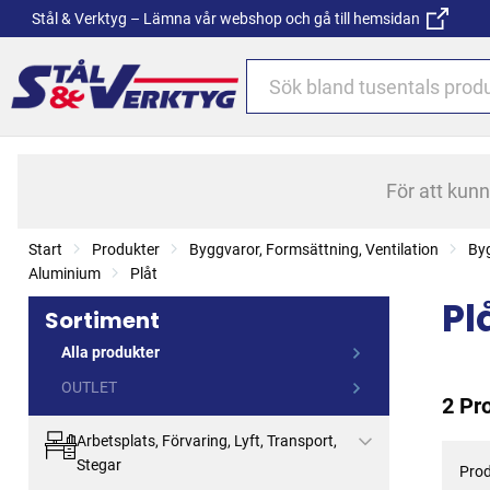
Stål & Verktyg – Lämna vår webshop och gå till hemsidan
För att kun
Start
Produkter
Byggvaror, Formsättning, Ventilation
By
Aluminium
Plåt
Pl
Sortiment
Alla produkter
OUTLET
2 Pr
Arbetsplats, Förvaring, Lyft, Transport,
Stegar
Prod