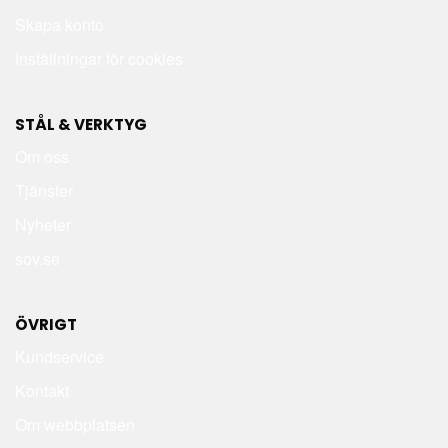
Skapa konto
Inställningar för cookies
STÅL & VERKTYG
Om oss
Tjänster
Nyheter
sov.se
ÖVRIGT
Kundservice
Kontakt
Om webbplatsen