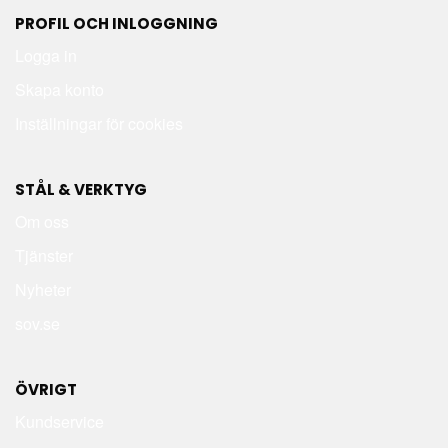
PROFIL OCH INLOGGNING
Logga in
Skapa konto
Inställningar för cookies
STÅL & VERKTYG
Om oss
Tjänster
Nyheter
sov.se
ÖVRIGT
Kundservice