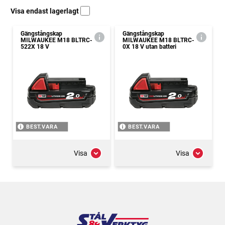
Visa endast lagerlagt
Gängstångskap
Gängstångskap
MILWAUKEE M18 BLTRC-
MILWAUKEE M18 BLTRC-
522X 18 V
0X 18 V utan batteri
BEST.VARA
BEST.VARA
Visa
Visa