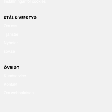
Inställningar för cookies
STÅL & VERKTYG
Om oss
Tjänster
Nyheter
sov.se
ÖVRIGT
Kundservice
Kontakt
Om webbplatsen