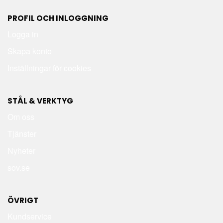
PROFIL OCH INLOGGNING
Logga in
Skapa konto
Inställningar för cookies
STÅL & VERKTYG
Om oss
Tjänster
Nyheter
sov.se
ÖVRIGT
Kundservice