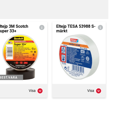
ltejp 3M Scotch
Eltejp TESA 53988 S-
uper 33+
märkt
BEST.VARA
Visa
Visa