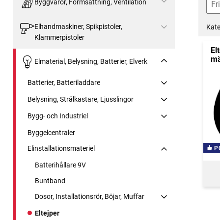
Byggvaror, Formsättning, Ventilation
Elhandmaskiner, Spikpistoler,
Kate
Klammerpistoler
El
mä
Elmaterial, Belysning, Batterier, Elverk
Batterier, Batteriladdare
Belysning, Strålkastare, Ljusslingor
Bygg- och Industriel
Byggelcentraler
Elinstallationsmateriel
P
Batterihållare 9V
Buntband
Dosor, Installationsrör, Böjar, Muffar
Eltejper