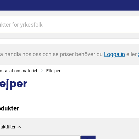
na handla hos oss och se priser behöver du
Logga in
eller
installationsmateriel
Eltejper
tejper
odukter
uktfilter