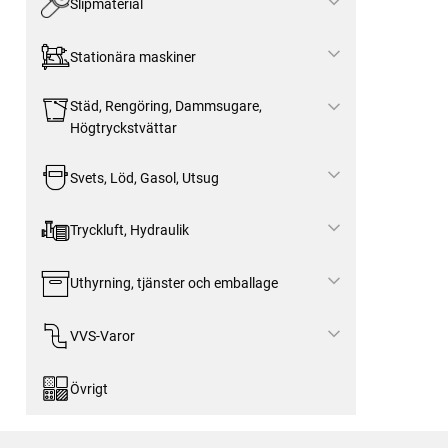
Slipmaterial
Stationära maskiner
Städ, Rengöring, Dammsugare,
Högtryckstvättar
Svets, Löd, Gasol, Utsug
Tryckluft, Hydraulik
Uthyrning, tjänster och emballage
VVS-Varor
Övrigt