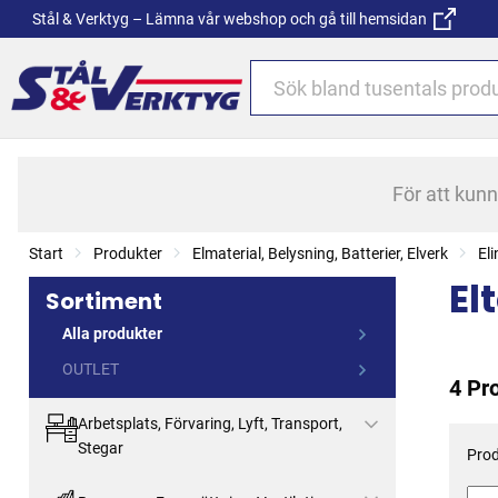
Stål & Verktyg – Lämna vår webshop och gå till hemsidan
För att kun
Start
Produkter
Elmaterial, Belysning, Batterier, Elverk
El
El
Sortiment
Alla produkter
OUTLET
4 Pr
Arbetsplats, Förvaring, Lyft, Transport,
Stegar
Prod