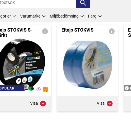
gorier
Varumärke
Miljöbedömning
Färg
tejp STOKVIS S-
Eltejp STOKVIS
E
rkt
S
OPULÄR
Visa
Visa