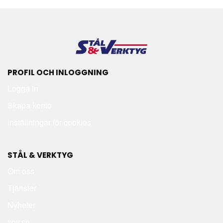
PROFIL OCH INLOGGNING
Logga in
Skapa konto
Inställningar för cookies
STÅL & VERKTYG
Om oss
Tjänster
Nyheter
sov.se