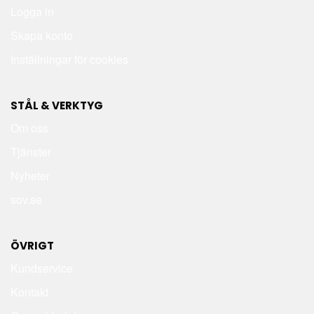
Logga in
Skapa konto
Inställningar för cookies
STÅL & VERKTYG
Om oss
Tjänster
Nyheter
sov.se
ÖVRIGT
Kundservice
Kontakt