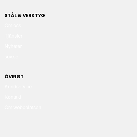
STÅL & VERKTYG
Om oss
Tjänster
Nyheter
sov.se
ÖVRIGT
Kundservice
Kontakt
Om webbplatsen