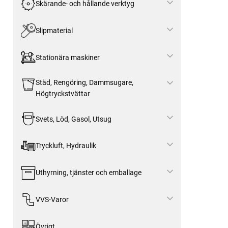
Skärande- och hållande verktyg
Slipmaterial
Stationära maskiner
Städ, Rengöring, Dammsugare,
Högtryckstvättar
Svets, Löd, Gasol, Utsug
Tryckluft, Hydraulik
Uthyrning, tjänster och emballage
VVS-Varor
Övrigt