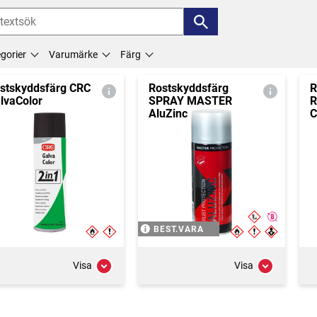
gorier
Varumärke
Färg
stskyddsfärg CRC
Rostskyddsfärg
R
lvaColor
SPRAY MASTER
R
AluZinc
C
BEST.VARA
Visa
Visa