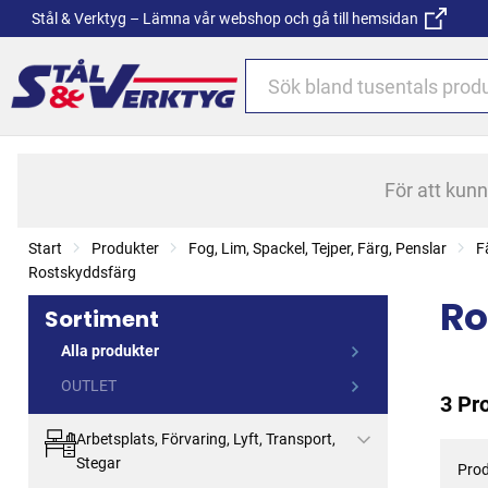
Stål & Verktyg – Lämna vår webshop och gå till hemsidan
För att kun
Start
Produkter
Fog, Lim, Spackel, Tejper, Färg, Penslar
F
Rostskyddsfärg
Ro
Sortiment
Alla produkter
OUTLET
3 Pr
Arbetsplats, Förvaring, Lyft, Transport,
Stegar
Prod