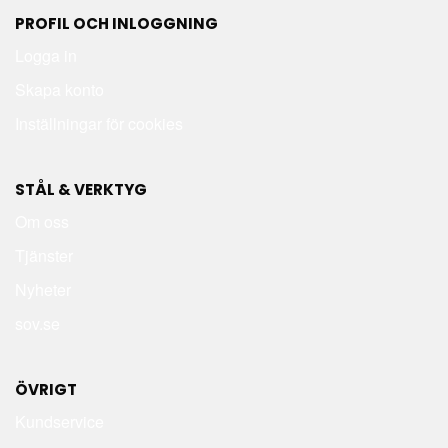
PROFIL OCH INLOGGNING
Logga in
Skapa konto
Inställningar för cookies
STÅL & VERKTYG
Om oss
Tjänster
Nyheter
sov.se
ÖVRIGT
Kundservice