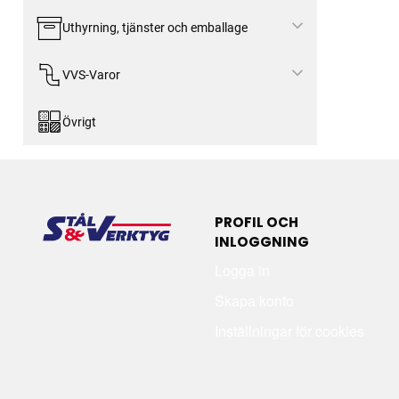
Uthyrning, tjänster och emballage
VVS-Varor
Övrigt
PROFIL OCH
INLOGGNING
Logga in
Skapa konto
Inställningar för cookies