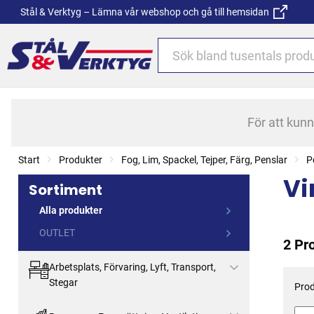
Stål & Verktyg – Lämna vår webshop och gå till hemsidan
För att kun
Start
Produkter
Fog, Lim, Spackel, Tejper, Färg, Penslar
P
Vi
Sortiment
Alla produkter
OUTLET
2 Pr
Arbetsplats, Förvaring, Lyft, Transport,
Stegar
Prod