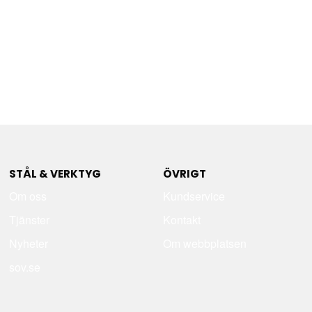
STÅL & VERKTYG
ÖVRIGT
Om oss
Kundservice
Tjänster
Kontakt
Nyheter
Om webbplatsen
sov.se