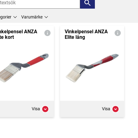
gorier
Varumärke
nkelpensel ANZA
Vinkelpensel ANZA
ite kort
Elite lång
Visa
Visa