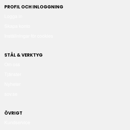
PROFIL OCH INLOGGNING
Logga in
Skapa konto
Inställningar för cookies
STÅL & VERKTYG
Om oss
Tjänster
Nyheter
sov.se
ÖVRIGT
Kundservice