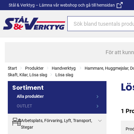
Stål & Verktyg – Lämna vår webshop och gå till hemsidan
För att kun
Start
Produkter
Handverktyg
Hammare, Huggmejslar, Do
Skaft, Kilar, Lösa slag
Lösa slag
Lö
Sortiment
Alla produkter
OUTLET
1 Pr
Arbetsplats, Förvaring, Lyft, Transport,
Stegar
Prod