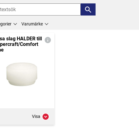
gorier
Varumärke
sa slag HALDER till
percraft/Comfort
ne
Visa