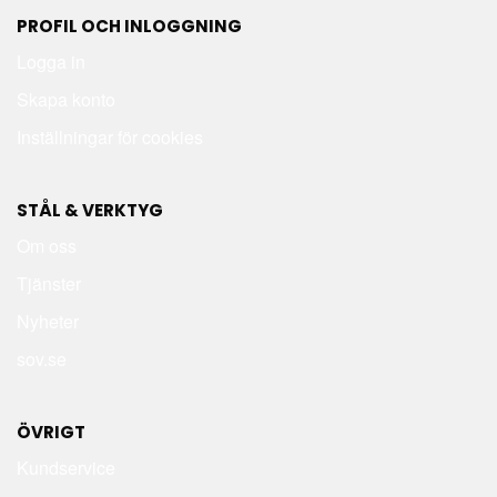
PROFIL OCH INLOGGNING
Logga in
Skapa konto
Inställningar för cookies
STÅL & VERKTYG
Om oss
Tjänster
Nyheter
sov.se
ÖVRIGT
Kundservice