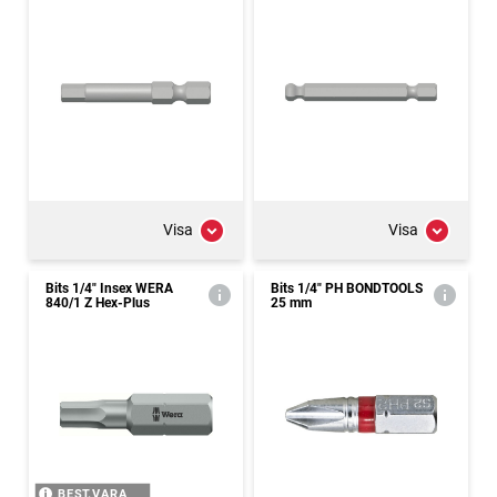
Visa
Visa
Bits 1/4" Insex WERA
Bits 1/4" PH BONDTOOLS
840/1 Z Hex-Plus
25 mm
BEST.VARA