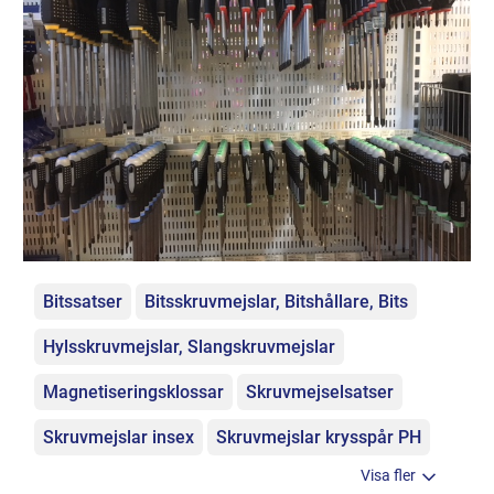
Kategorier
Bitssatser
Bitsskruvmejslar, Bitshållare, Bits
Hylsskruvmejslar, Slangskruvmejslar
Magnetiseringsklossar
Skruvmejselsatser
Skruvmejslar insex
Skruvmejslar krysspår PH
Visa fler