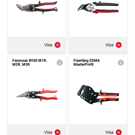
Visa
Visa
Fasonsax WISS M1R,
Fixertång EDMA
M2R, M3R
MasterProfil
Visa
Visa