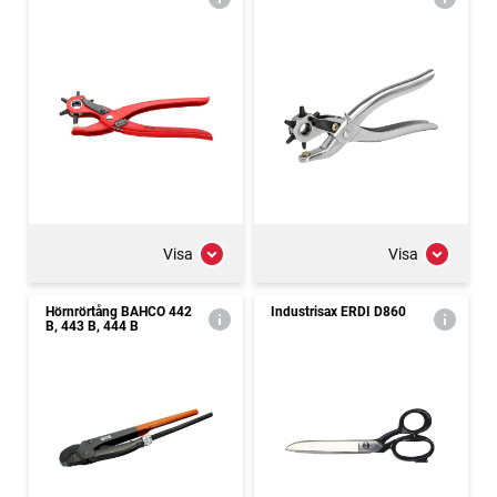
Visa
Visa
Hörnrörtång BAHCO 442
Industrisax ERDI D860
B, 443 B, 444 B