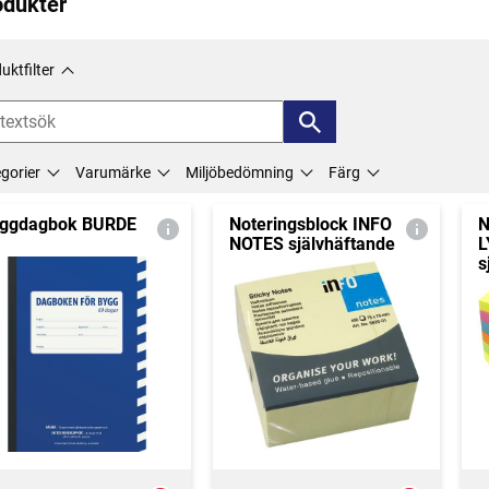
odukter
uktfilter
gorier
Varumärke
Miljöbedömning
Färg
ggdagbok BURDE
Noteringsblock INFO
N
NOTES självhäftande
L
s