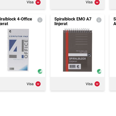
Visa
Visa
iralblock 4-Office
Spiralblock EMO A7
S
jerat
linjerat
A
Visa
Visa