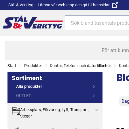
Stål & Verktyg – Lämna vår webshop och gå till hemsidan
För att kun
Start
Produkter
Kontor, Telefoni- och datortillbehör
Konto
Bl
Sortiment
Alla produkter
OUTLET
Kat
Dag
Arbetsplats, Förvaring, Lyft, Transport,
Stegar