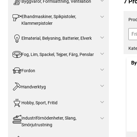
7 Pr
Byggvaror, Formsättning, Ventilation
Elhandmaskiner, Spikpistoler,
Prod
Klammerpistoler
Elmaterial, Belysning, Batterier, Elverk
Kate
Fog, Lim, Spackel, Tejper, Färg, Penslar
By
Fordon
Handverktyg
Hobby, Sport, Fritid
Industriförnödenheter, Slang,
Smörjutrustning