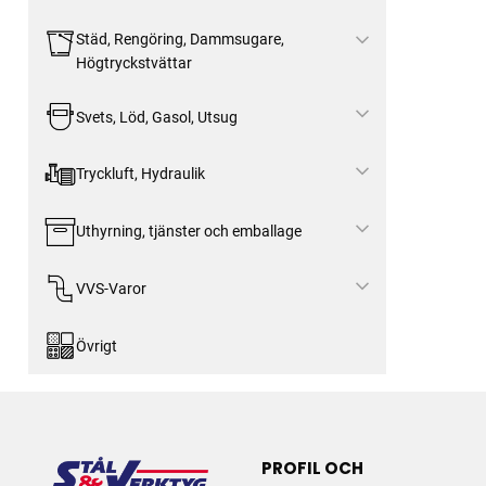
Städ, Rengöring, Dammsugare,
Högtryckstvättar
Svets, Löd, Gasol, Utsug
Tryckluft, Hydraulik
Uthyrning, tjänster och emballage
VVS-Varor
Övrigt
PROFIL OCH