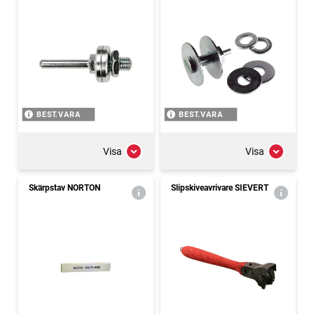
BEST.VARA
BEST.VARA
Visa
Visa
Skärpstav NORTON
Slipskiveavrivare SIEVERT