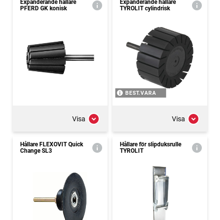
Expanderande hållare
Expanderande hållare
PFERD GK konisk
TYROLIT cylindrisk
BEST.VARA
Visa
Visa
Hållare FLEXOVIT Quick
Hållare för slipduksrulle
Change SL3
TYROLIT