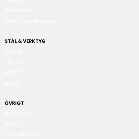
Skapa konto
Inställningar för cookies
STÅL & VERKTYG
Om oss
Tjänster
Nyheter
sov.se
ÖVRIGT
Kundservice
Kontakt
Om webbplatsen