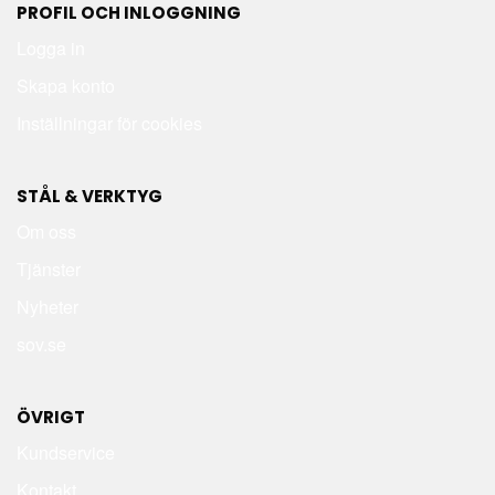
PROFIL OCH INLOGGNING
Logga in
Skapa konto
Inställningar för cookies
STÅL & VERKTYG
Om oss
Tjänster
Nyheter
sov.se
ÖVRIGT
Kundservice
Kontakt