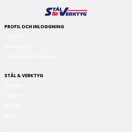
PROFIL OCH INLOGGNING
Logga in
Skapa konto
Inställningar för cookies
STÅL & VERKTYG
Om oss
Tjänster
Nyheter
sov.se