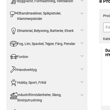
8 Pr
Byggvaror, Formsättning, Ventilation
Elhandmaskiner, Spikpistoler,
Prod
Klammerpistoler
Elmaterial, Belysning, Batterier, Elverk
Kate
Fog, Lim, Spackel, Tejper, Färg, Penslar
Du
HY
Fordon
Handverktyg
Hobby, Sport, Fritid
Industriförnödenheter, Slang,
Smörjutrustning