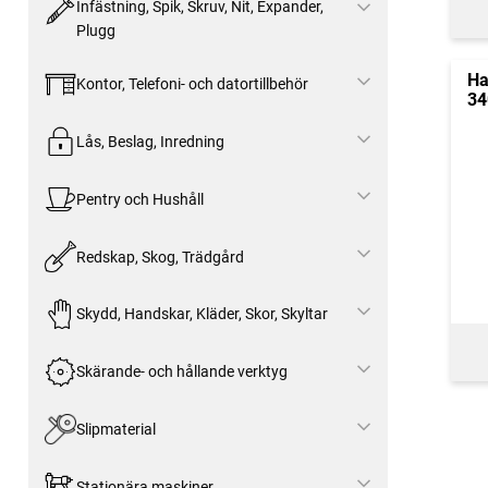
Infästning, Spik, Skruv, Nit, Expander,
Plugg
Ha
Kontor, Telefoni- och datortillbehör
34
Lås, Beslag, Inredning
Pentry och Hushåll
Redskap, Skog, Trädgård
Skydd, Handskar, Kläder, Skor, Skyltar
Skärande- och hållande verktyg
Slipmaterial
Stationära maskiner