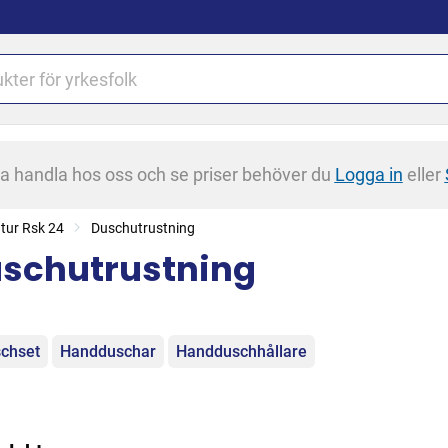
na handla hos oss och se priser behöver du
Logga in
eller
tur Rsk 24
Duschutrustning
schutrustning
egorier
chset
Handduschar
Handduschhållare