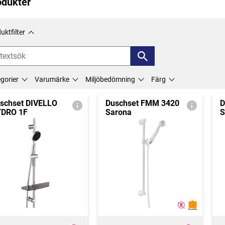
odukter
uktfilter
gorier
Varumärke
Miljöbedömning
Färg
schset DIVELLO
Duschset FMM 3420
D
DRO 1F
Sarona
S