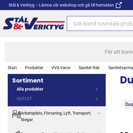
Stål & Verktyg – Lämna vår webshop och gå till hemsidan
För att kun
Start
Produkter
VVS-Varor
Sanitet Rsk
Sanitetsarma
Du
Sortiment
Alla produkter
OUTLET
Kat
Dus
Arbetsplats, Förvaring, Lyft, Transport,
Stegar