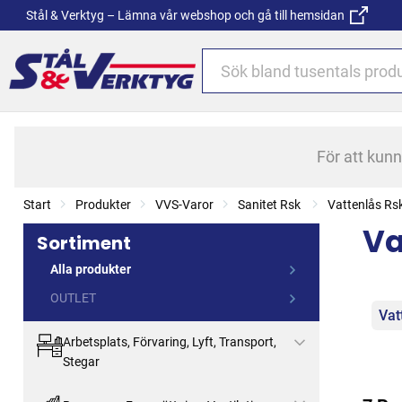
Stål & Verktyg – Lämna vår webshop och gå till hemsidan
För att kun
Start
Produkter
VVS-Varor
Sanitet Rsk
Vattenlås Rs
Va
Sortiment
Alla produkter
OUTLET
Kat
Vat
Arbetsplats, Förvaring, Lyft, Transport,
Stegar