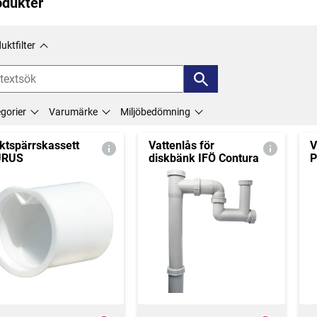
odukter
uktfilter
gorier
Varumärke
Miljöbedömning
ktspärrskassett
Vattenlås för
V
URUS
diskbänk IFÖ Contura
P