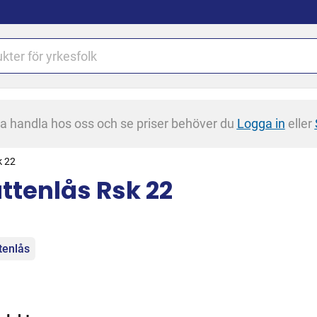
na handla hos oss och se priser behöver du
Logga in
eller
k 22
ttenlås Rsk 22
egorier
tenlås