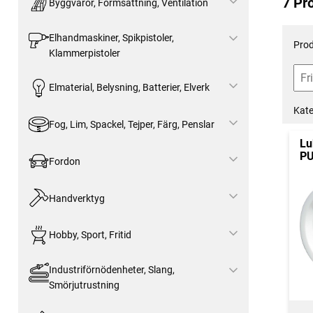
7 Pr
Byggvaror, Formsättning, Ventilation
Elhandmaskiner, Spikpistoler,
Prod
Klammerpistoler
Elmaterial, Belysning, Batterier, Elverk
Kate
Fog, Lim, Spackel, Tejper, Färg, Penslar
Lu
P
Fordon
Handverktyg
Hobby, Sport, Fritid
Industriförnödenheter, Slang,
Smörjutrustning