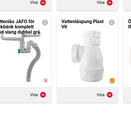
Visa
Visa
ttenlås JAFO för
Vattenlåspung Plast
Ö
skbänk komplett
Vit
I
d slang dubbel grå
Visa
Visa