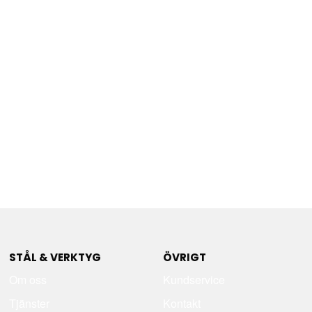
STÅL & VERKTYG
ÖVRIGT
Om oss
Kundservice
Tjänster
Kontakt