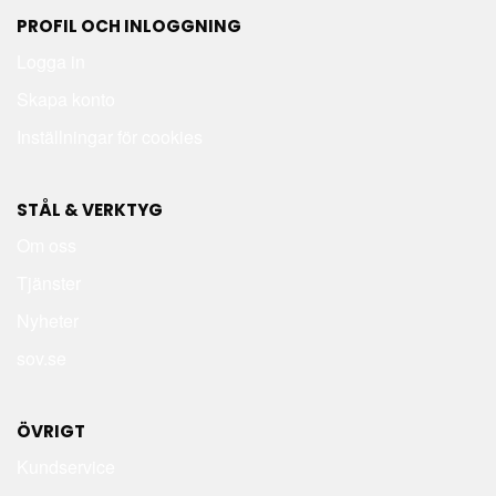
PROFIL OCH INLOGGNING
Logga in
Skapa konto
Inställningar för cookies
STÅL & VERKTYG
Om oss
Tjänster
Nyheter
sov.se
ÖVRIGT
Kundservice