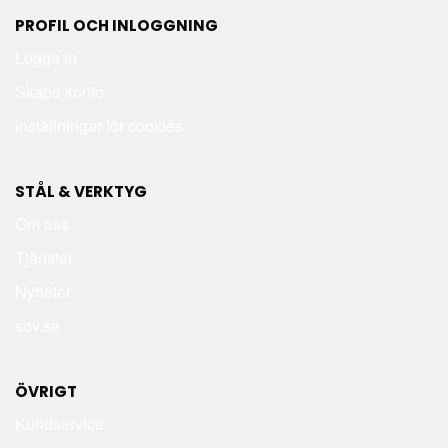
PROFIL OCH INLOGGNING
Logga in
Skapa konto
Inställningar för cookies
STÅL & VERKTYG
Om oss
Tjänster
Nyheter
sov.se
ÖVRIGT
Kundservice