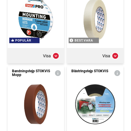
POPULÄR
BEST.VARA
Visa
Visa
Bandningstejp STOKVIS
Blästringstejp STOKVIS
Mopp