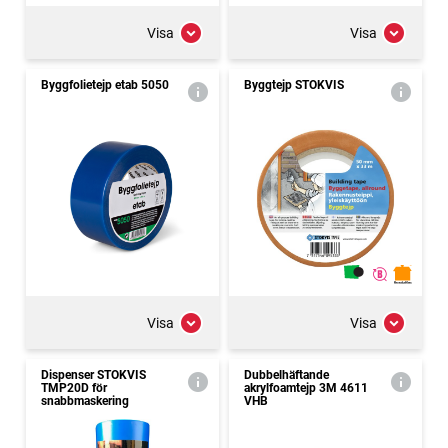
Visa
Visa
Byggfolie­tejp etab 5050
Byggtejp STOKVIS
Visa
Visa
Dispenser STOKVIS
Dubbelhäftande
TMP20D för
akrylfoamtejp 3M 4611
snabbmaskering
VHB