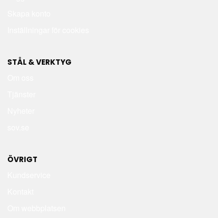
Skapa konto
Inställningar för cookies
STÅL & VERKTYG
Om oss
Tjänster
Nyheter
sov.se
ÖVRIGT
Kundservice
Kontakt
Om webbplatsen