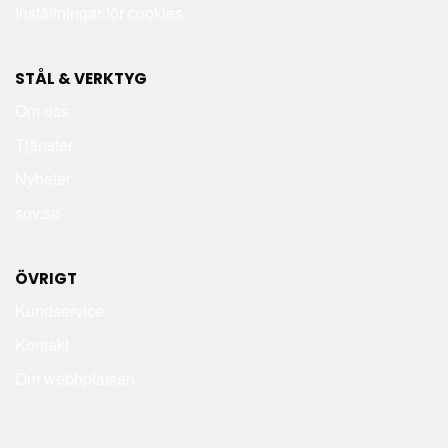
Inställningar för cookies
STÅL & VERKTYG
Om oss
Tjänster
Nyheter
sov.se
ÖVRIGT
Kundservice
Kontakt
Om webbplatsen