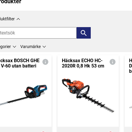
rodukter
uktfilter
gorier
Varumärke
cksax BOSCH GHE
Häcksax ECHO HC-
H
 V-60 utan batteri
2020R 0,8 Hk 53 cm
D
b