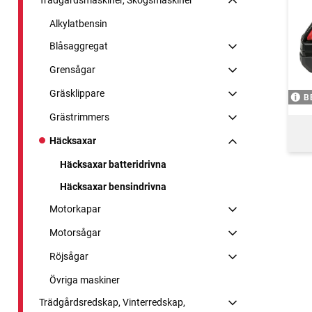
Alkylatbensin
Blåsaggregat
Grensågar
Gräsklippare
B
Grästrimmers
Häcksaxar
Häcksaxar batteridrivna
Häcksaxar bensindrivna
Motorkapar
Motorsågar
Röjsågar
Övriga maskiner
Trädgårdsredskap, Vinterredskap,