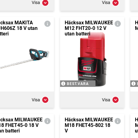
Visa
Visa
cksax MAKITA
Häcksax MILWAUKEE
H
H606Z 18 V utan
M12 FHT20-0 12 V
M
tteri
utan batteri
BEST.VARA
Visa
Visa
cksax MILWAUKEE
Häcksax MILWAUKEE
H
8 FHET45-0 18 V
M18 FHET45-802 18
M
an batteri
V
u