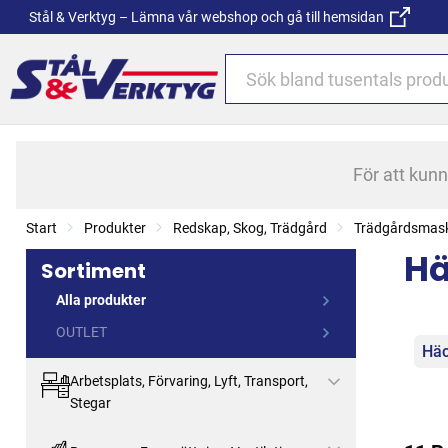
Stål & Verktyg – Lämna vår webshop och gå till hemsidan
För att kun
Start
Produkter
Redskap, Skog, Trädgård
Trädgårdsmask
Hä
Sortiment
Alla produkter
OUTLET
Kat
Häc
Arbetsplats, Förvaring, Lyft, Transport,
Stegar