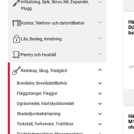
Infästning, Spik, Skruv, Nit, Expander,
Plugg
Hä
Kontor, Telefoni- och datortillbehör
DU
ba
Lås, Beslag, Inredning
Pentry och Hushåll
Redskap, Skog, Trädgård
Brevlådor, Brevlådetillbehör
Flaggstänger, Flaggor
Ogräsmedel, Växtskyddsmedel
Skadedjursbekämpning
Hä
M1
Torkställ, Torkvindor, Tvättlinor
ut
Trädgårdsmaskiner, Skogsmaskiner