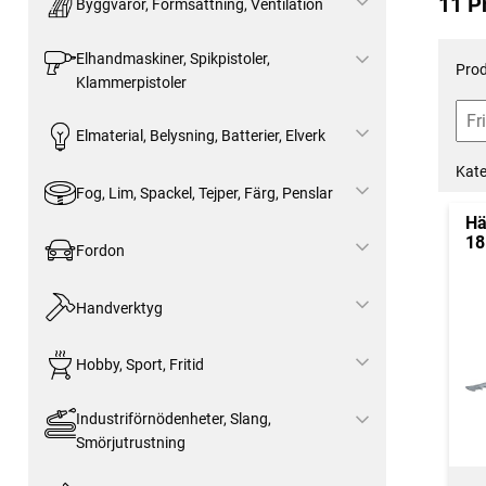
11 P
Byggvaror, Formsättning, Ventilation
Elhandmaskiner, Spikpistoler,
Prod
Klammerpistoler
Elmaterial, Belysning, Batterier, Elverk
Kate
Fog, Lim, Spackel, Tejper, Färg, Penslar
Hä
18
Fordon
Handverktyg
Hobby, Sport, Fritid
Industriförnödenheter, Slang,
Smörjutrustning