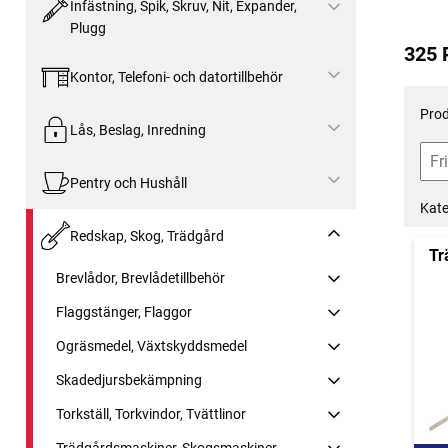
Infästning, Spik, Skruv, Nit, Expander,
Plugg
325 
Kontor, Telefoni- och datortillbehör
Prod
Lås, Beslag, Inredning
Pentry och Hushåll
Kate
Redskap, Skog, Trädgård
Tr
Brevlådor, Brevlådetillbehör
Flaggstänger, Flaggor
Ogräsmedel, Växtskyddsmedel
Skadedjursbekämpning
Torkställ, Torkvindor, Tvättlinor
Trädgårdsmaskiner, Skogsmaskiner