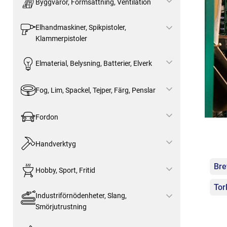
Byggvaror, Formsättning, Ventilation
Elhandmaskiner, Spikpistoler,
Klammerpistoler
Elmaterial, Belysning, Batterier, Elverk
Fog, Lim, Spackel, Tejper, Färg, Penslar
Fordon
Handverktyg
Kat
Bre
Hobby, Sport, Fritid
Tor
Industriförnödenheter, Slang,
Smörjutrustning