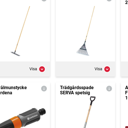
2
Visa
Visa
rålmunstycke
Trädgårdsspade
A
rdena
SERVA spetsig
F
1