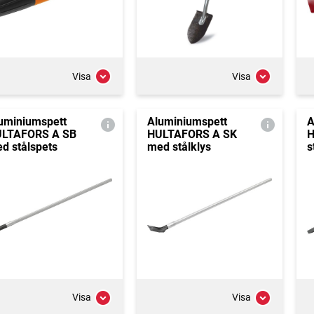
Visa
Visa
uminiumspett
Aluminiumspett
A
LTAFORS A SB
HULTAFORS A SK
H
d stålspets
med stålklys
s
Visa
Visa