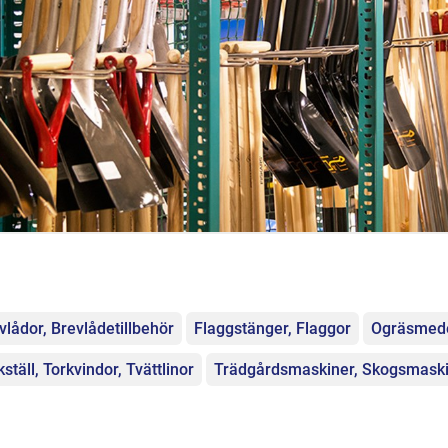
egorier
vlådor, Brevlådetillbehör
Flaggstänger, Flaggor
Ogräsmede
kställ, Torkvindor, Tvättlinor
Trädgårdsmaskiner, Skogsmask