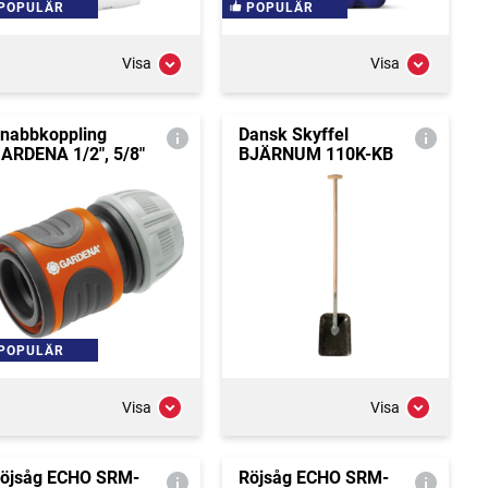
POPULÄR
POPULÄR
Visa
Visa
nabbkoppling
Dansk Skyffel
ARDENA 1/2", 5/8"
BJÄRNUM 110K-KB
POPULÄR
Visa
Visa
öjsåg ECHO SRM-
Röjsåg ECHO SRM-