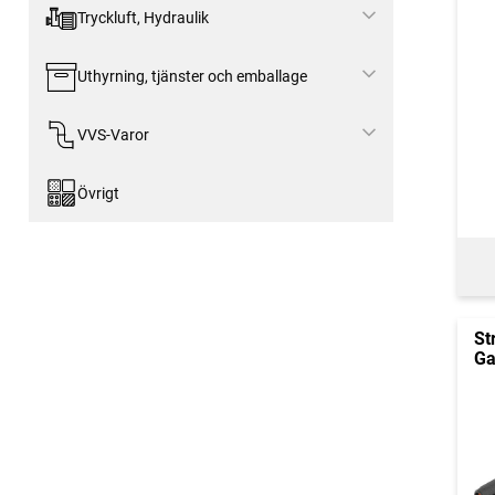
Tryckluft, Hydraulik
Uthyrning, tjänster och emballage
VVS-Varor
Övrigt
St
Ga