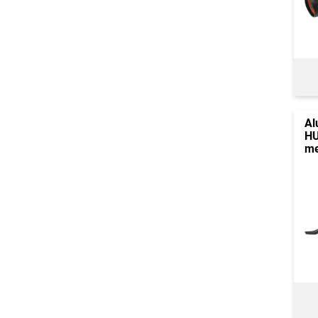
Al
HU
me