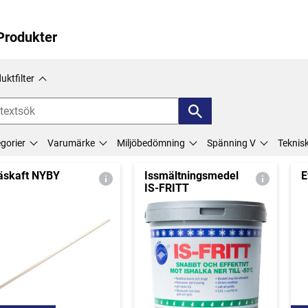
Produkter
uktfilter
gorier
Varumärke
Miljöbedömning
Spänning V
Teknis
äskaft NYBY
Issmältningsmedel
E
IS-FRITT