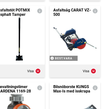
sfaltstöt POTMIX
Asfaltsåg CARAT VZ-
sphalt Tamper
500
BEST.VARA
Visa
Visa
evattningstimer
Bilsnöborste KUNGS
ARDENA 1169-28
Max-Is med isskrapa