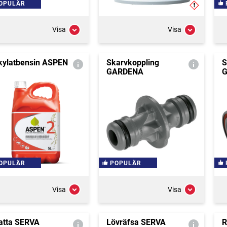
OPULÄR
Visa
Visa
kylatbensin ASPEN
Skarvkoppling
S
GARDENA
G
OPULÄR
POPULÄR
Visa
Visa
atta SERVA
Lövräfsa SERVA
R