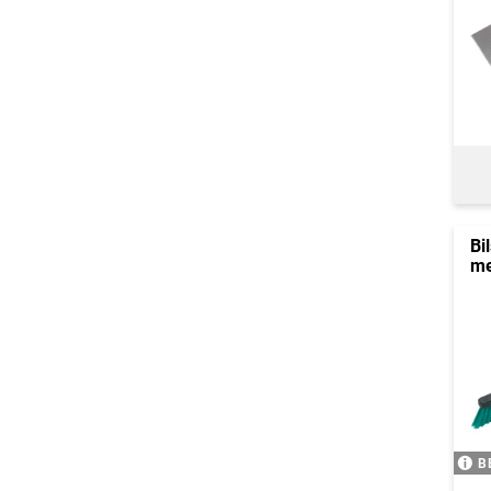
Bi
me
B