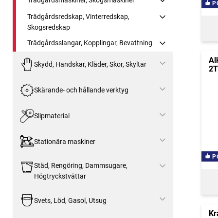
P
Trädgårdsredskap, Vinterredskap,
Skogsredskap
Trädgårdsslangar, Kopplingar, Bevattning
Al
Skydd, Handskar, Kläder, Skor, Skyltar
2T
Skärande- och hållande verktyg
Slipmaterial
Stationära maskiner
P
Städ, Rengöring, Dammsugare,
Högtryckstvättar
Svets, Löd, Gasol, Utsug
Kr