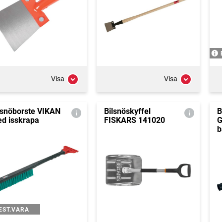
Visa
Visa
lsnöborste VIKAN
Bilsnöskyffel
B
d isskrapa
FISKARS 141020
G
b
EST.VARA