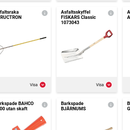
faltsraka
Asfaltsskyffel
A
TRUCTRON
FISKARS Classic
A
1073043
Visa
Visa
rkspade BAHCO
Barkspade
B
00 utan skaft
BJÄRNUMS
G