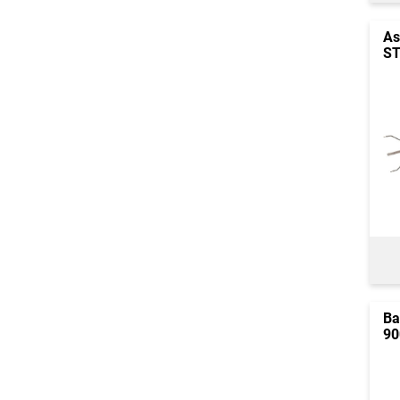
As
S
Ba
90