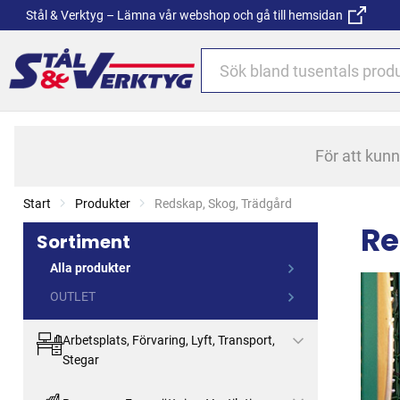
Stål & Verktyg – Lämna vår webshop och gå till hemsidan
För att kun
Start
Produkter
Current:
Redskap, Skog, Trädgård
Re
Sortiment
Alla produkter
OUTLET
Arbetsplats, Förvaring, Lyft, Transport,
Stegar