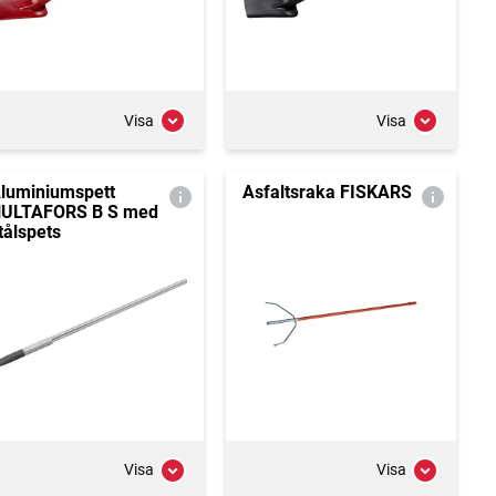
Visa
Visa
luminiumspett
Asfaltsraka FISKARS
ULTAFORS B S med
tålspets
Visa
Visa