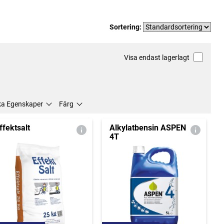
Sortering:
Visa endast lagerlagt
ka Egenskaper
Färg
ffektsalt
Alkylatbensin ASPEN
4T