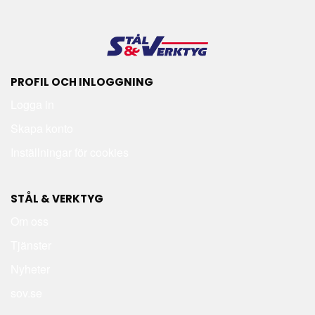
PROFIL OCH INLOGGNING
Logga in
Skapa konto
Inställningar för cookies
STÅL & VERKTYG
Om oss
Tjänster
Nyheter
sov.se