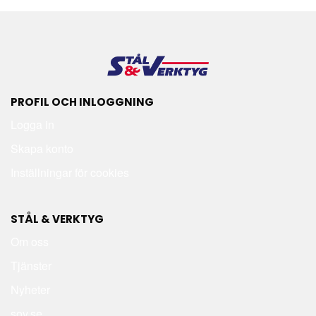
PROFIL OCH INLOGGNING
Logga in
Skapa konto
Inställningar för cookies
STÅL & VERKTYG
Om oss
Tjänster
Nyheter
sov.se