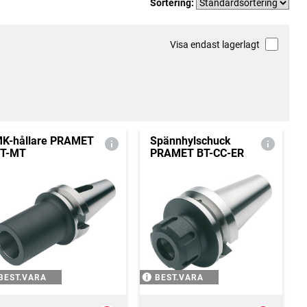
Sortering:
Visa endast lagerlagt
K-hållare PRAMET
Spännhylschuck
T-MT
PRAMET BT-CC-ER
BEST.VARA
BEST.VARA