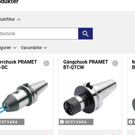
odukter
uktfilter
gorier
Varumärke
rrchuck PRAMET
Gängchuck PRAMET
M
-DC
BT-QTCW
B
EST.VARA
BEST.VARA