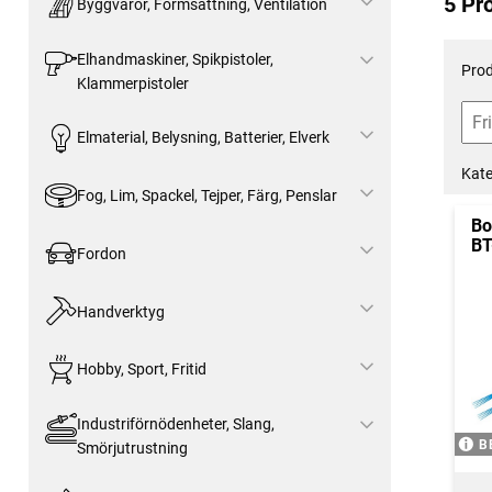
5 Pr
Byggvaror, Formsättning, Ventilation
Elhandmaskiner, Spikpistoler,
Prod
Klammerpistoler
Elmaterial, Belysning, Batterier, Elverk
Kate
Fog, Lim, Spackel, Tejper, Färg, Penslar
Bo
BT
Fordon
Handverktyg
Hobby, Sport, Fritid
Industriförnödenheter, Slang,
B
Smörjutrustning