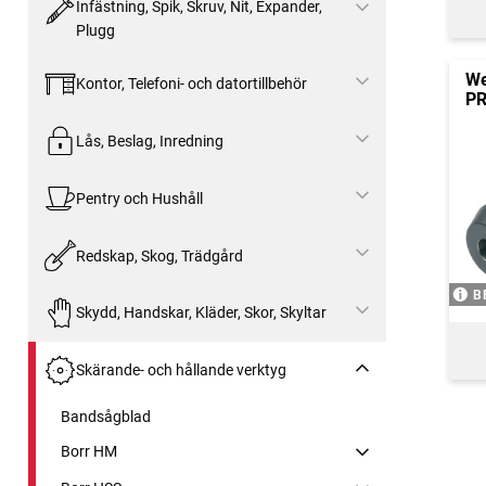
Infästning, Spik, Skruv, Nit, Expander,
Plugg
We
Kontor, Telefoni- och datortillbehör
P
Lås, Beslag, Inredning
Pentry och Hushåll
Redskap, Skog, Trädgård
B
Skydd, Handskar, Kläder, Skor, Skyltar
Skärande- och hållande verktyg
Bandsågblad
Borr HM