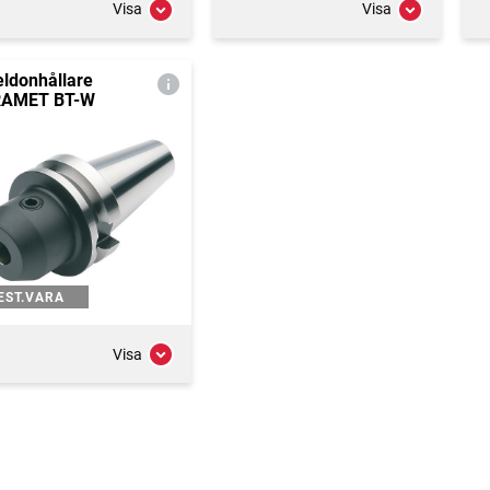
Visa
Visa
ldonhållare
RAMET BT-W
EST.VARA
Visa