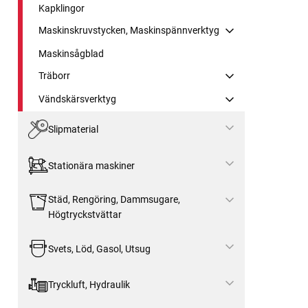
Kapklingor
Maskinskruvstycken, Maskinspännverktyg
Maskinsågblad
Träborr
Vändskärsverktyg
Slipmaterial
Stationära maskiner
Städ, Rengöring, Dammsugare,
Högtryckstvättar
Svets, Löd, Gasol, Utsug
Tryckluft, Hydraulik