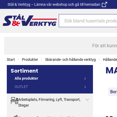
Stål & Verktyg – Lämna vår webshop och gå till hemsidan
För att kun
Start
Produkter
Skärande- och hållande verktyg
Hållande
M
Sortiment
Alla produkter
OUTLET
Kat
Bor
Arbetsplats, Förvaring, Lyft, Transport,
Stegar