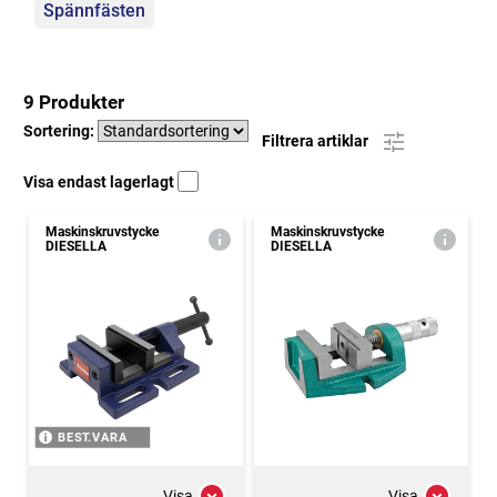
Spännfästen
9 Produkter
Sortering:
Filtrera artiklar
Visa endast lagerlagt
Maskinskruvstycke
Maskinskruvstycke
DIESELLA
DIESELLA
BEST.VARA
Visa
Visa