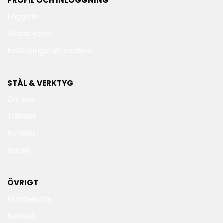
PROFIL OCH INLOGGNING
Logga in
Skapa konto
Inställningar för cookies
STÅL & VERKTYG
Om oss
Tjänster
Nyheter
sov.se
ÖVRIGT
Kundservice
Kontakt