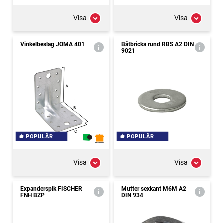
Visa
Visa
Vinkelbeslag JOMA 401
Båtbricka rund RBS A2 DIN
9021
POPULÄR
POPULÄR
Visa
Visa
Expanderspik FISCHER
Mutter sexkant M6M A2
FNH BZP
DIN 934