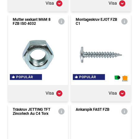
Visa
Visa
Mutter sexkant M6M 8
Montageskruv EJOT FZB
FZB ISO 4032
C1
POPULÄR
POPULÄR
Visa
Visa
Träskruv JETTING TFT
Ankarspik FAST FZB
Zincotech Au C4 Torx