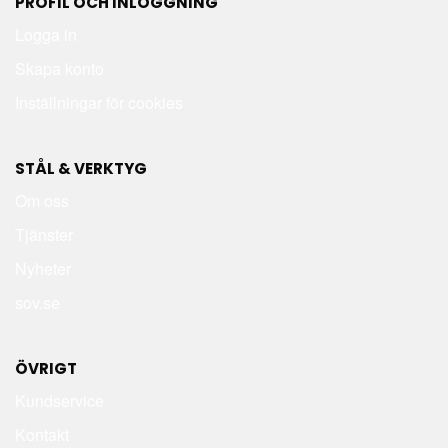
PROFIL OCH INLOGGNING
Logga in
Skapa konto
Inställningar för cookies
STÅL & VERKTYG
Om oss
Tjänster
Nyheter
sov.se
ÖVRIGT
Kundservice
Kontakt