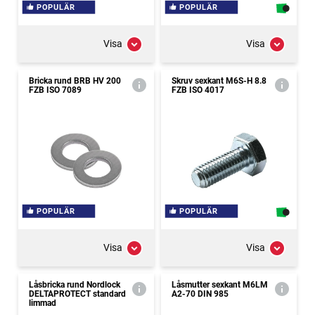
POPULÄR
POPULÄR
Visa
Visa
Bricka rund BRB HV 200
Skruv sexkant M6S-H 8.8
FZB ISO 7089
FZB ISO 4017
POPULÄR
POPULÄR
Visa
Visa
Låsbricka rund Nordlock
Låsmutter sexkant M6LM
DELTAPROTECT standard
A2-70 DIN 985
limmad