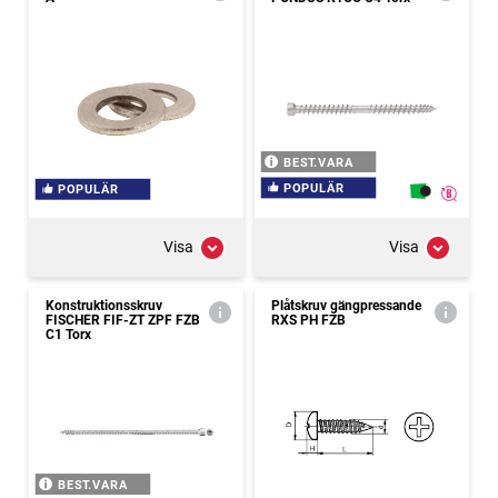
BEST.VARA
POPULÄR
POPULÄR
Visa
Visa
Konstruktionsskruv
Plåtskruv gängpressande
FISCHER FIF-ZT ZPF FZB
RXS PH FZB
C1 Torx
BEST.VARA