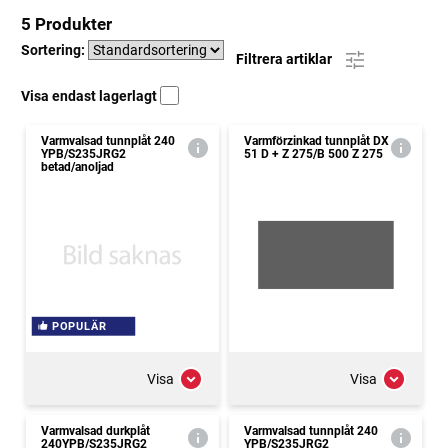
5 Produkter
Sortering:
Filtrera artiklar
Visa endast lagerlagt
Varmvalsad tunnplåt 240
Varmförzinkad tunnplåt DX
YPB/S235JRG2
51 D + Z 275/B 500 Z 275
betad/anoljad
POPULÄR
Visa
Visa
Varmvalsad durkplåt
Varmvalsad tunnplåt 240
240YPB/S235JRG2
YPB/S235JRG2