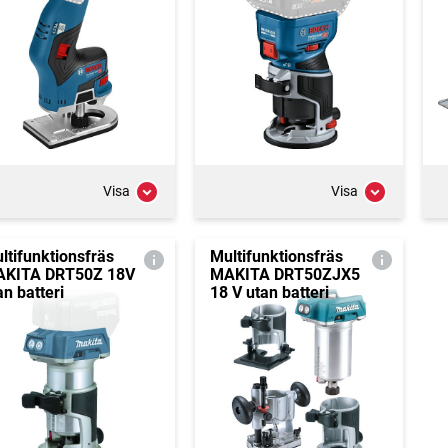
Visa
Visa
ltifunktionsfräs
Multifunktionsfräs
KITA DRT50Z 18V
MAKITA DRT50ZJX5
an batteri
18 V utan batteri