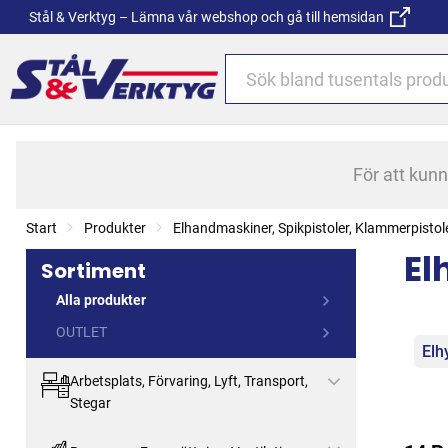
Stål & Verktyg – Lämna vår webshop och gå till hemsidan
För att kun
Start
Produkter
Elhandmaskiner, Spikpistoler, Klammerpistol
El
Sortiment
Alla produkter
OUTLET
Kat
Elh
Arbetsplats, Förvaring, Lyft, Transport,
Stegar