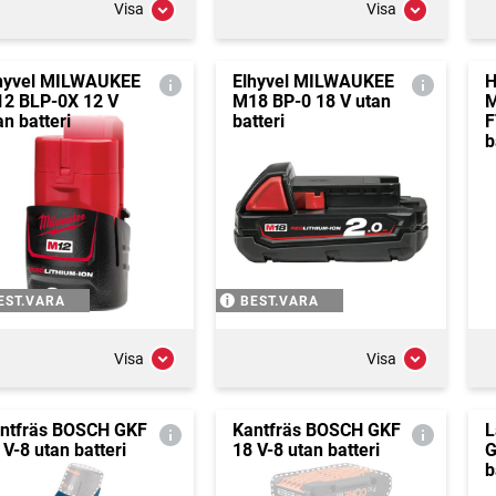
Visa
Visa
hyvel MILWAUKEE
Elhyvel MILWAUKEE
H
2 BLP-0X 12 V
M18 BP-0 18 V utan
M
an batteri
batteri
F
b
EST.VARA
BEST.VARA
Visa
Visa
ntfräs BOSCH GKF
Kantfräs BOSCH GKF
L
 V-8 utan batteri
18 V-8 utan batteri
G
b