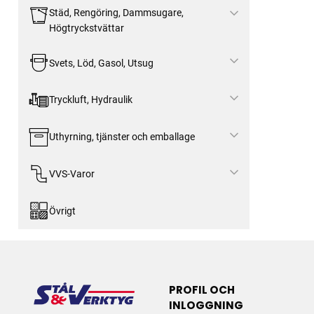
Städ, Rengöring, Dammsugare,
Högtryckstvättar
Svets, Löd, Gasol, Utsug
Tryckluft, Hydraulik
Uthyrning, tjänster och emballage
VVS-Varor
Övrigt
PROFIL OCH
INLOGGNING