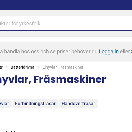
na handla hos oss och se priser behöver du
Logga in
eller
er
Batteridrivna
Current:
Elhyvlar, Fräsmaskiner
hyvlar, Fräsmaskiner
egorier
yvlar
Förbindningsfräsar
Handöverfräsar