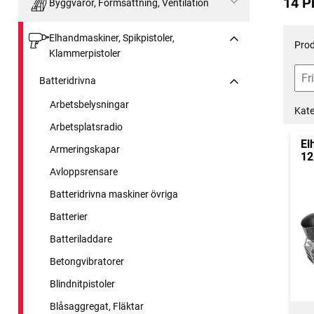
14 P
Byggvaror, Formsättning, Ventilation
Elhandmaskiner, Spikpistoler,
Prod
Klammerpistoler
Batteridrivna
Arbetsbelysningar
Kate
Arbetsplatsradio
El
Armeringskapar
12
Avloppsrensare
Batteridrivna maskiner övriga
Batterier
Batteriladdare
Betongvibratorer
Blindnitpistoler
Blåsaggregat, Fläktar