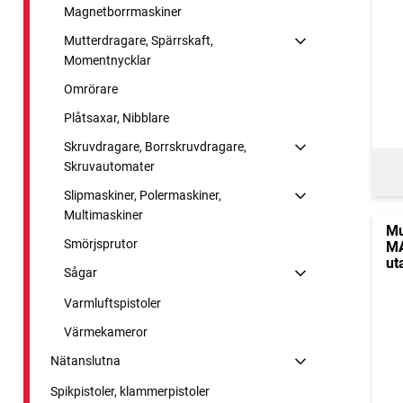
Magnetborrmaskiner
Mutterdragare, Spärrskaft,
Momentnycklar
Omrörare
Plåtsaxar, Nibblare
Skruvdragare, Borrskruvdragare,
Skruvautomater
Slipmaskiner, Polermaskiner,
Multimaskiner
Mu
Smörjsprutor
MA
ut
Sågar
Varmluftspistoler
Värmekameror
Nätanslutna
Spikpistoler, klammerpistoler