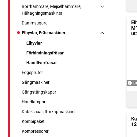
Borrhammare, Mejselhammare,
Håltagningsmaskiner
El
Dammsugare
M1
Elhyvlar, Fräsmaskiner
ut
Elhyvlar
Förbindningsfräsar
Handöverfräsar
Fogsprutor
Gängmaskiner
B
Gängstångskapar
Handlampor
Kabelsaxar, Rörkapmaskiner
Ka
Kombipaket
12
Kompressorer