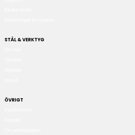
Skapa konto
Inställningar för cookies
STÅL & VERKTYG
Om oss
Tjänster
Nyheter
sov.se
ÖVRIGT
Kundservice
Kontakt
Om webbplatsen