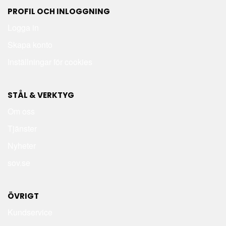
PROFIL OCH INLOGGNING
Logga in
Skapa konto
Inställningar för cookies
STÅL & VERKTYG
Om oss
Tjänster
Nyheter
sov.se
ÖVRIGT
Kundservice