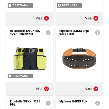
BEST.VARA
BEST.VARA
Visa
Visa
Hölsterficka SNICKERS
Ergobälte SNIKKI Ergo
9797 ProtecWork
9319 LTHR
BEST.VARA
Visa
Visa
Ergobälte SNIKKI 9225
Mjukrem SNIKKI Poly
PPL