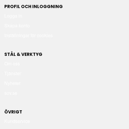
PROFIL OCH INLOGGNING
Logga in
Skapa konto
Inställningar för cookies
STÅL & VERKTYG
Om oss
Tjänster
Nyheter
sov.se
ÖVRIGT
Kundservice