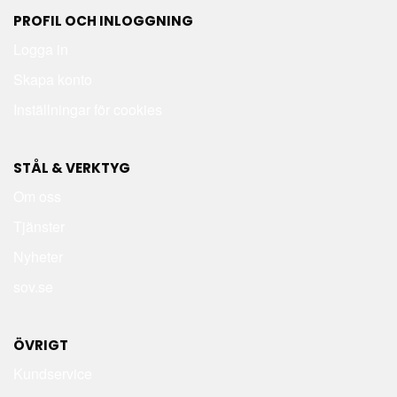
PROFIL OCH INLOGGNING
Logga in
Skapa konto
Inställningar för cookies
STÅL & VERKTYG
Om oss
Tjänster
Nyheter
sov.se
ÖVRIGT
Kundservice